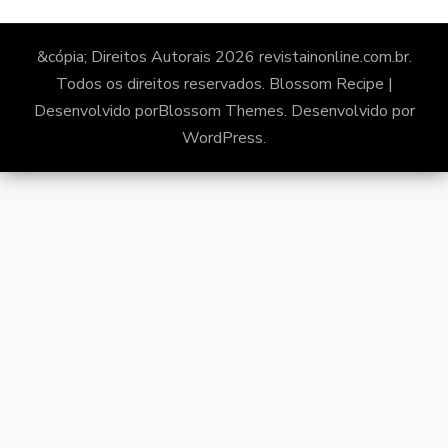
&cópia; Direitos Autorais 2026
revistainonline.com.br
.
Todos os direitos reservados.
Blossom Recipe |
Desenvolvido por
Blossom Themes
. Desenvolvido por
WordPress
.