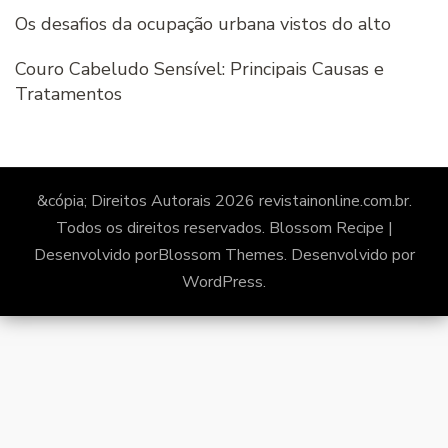
Os desafios da ocupação urbana vistos do alto
Couro Cabeludo Sensível: Principais Causas e
Tratamentos
&cópia; Direitos Autorais 2026
revistainonline.com.br
.
Todos os direitos reservados.
Blossom Recipe |
Desenvolvido por
Blossom Themes
. Desenvolvido por
WordPress
.