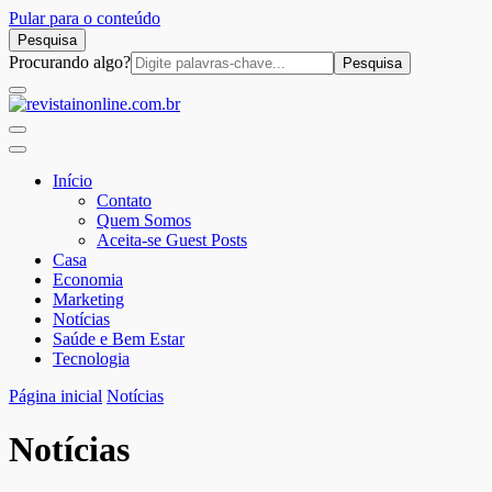
Pular para o conteúdo
Pesquisa
Procurar
Procurando algo?
por:
revistainonline.com.br
Portal de Artigos Incríveis
Início
Contato
Quem Somos
Aceita-se Guest Posts
Casa
Economia
Marketing
Notícias
Saúde e Bem Estar
Tecnologia
Página inicial
Notícias
Notícias