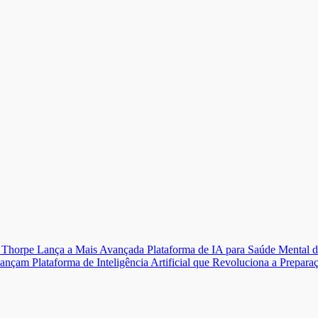
Thorpe Lança a Mais Avançada Plataforma de IA para Saúde Mental d
çam Plataforma de Inteligência Artificial que Revoluciona a Prepar