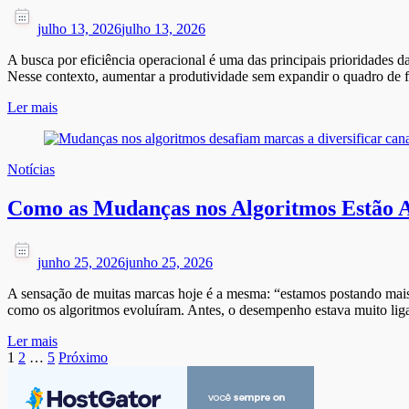
julho 13, 2026
julho 13, 2026
A busca por eficiência operacional é uma das principais prioridades
Nesse contexto, aumentar a produtividade sem expandir o quadro de fu
Ler mais
Notícias
Como as Mudanças nos Algoritmos Estão 
junho 25, 2026
junho 25, 2026
A sensação de muitas marcas hoje é a mesma: “estamos postando mais
como os algoritmos evoluíram. Antes, o desempenho estava muito lig
Ler mais
Paginação
Página
Página
Página
1
2
…
5
Próximo
de