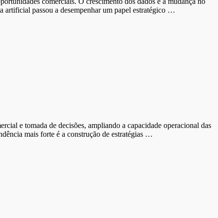
r oportunidades comerciais. O crescimento dos dados e a mudança no
 artificial passou a desempenhar um papel estratégico …
mercial e tomada de decisões, ampliando a capacidade operacional das
dência mais forte é a construção de estratégias …