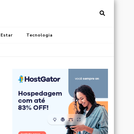
vistainonline.com.br
al de Artigos Incríveis
 Estar
Tecnologia