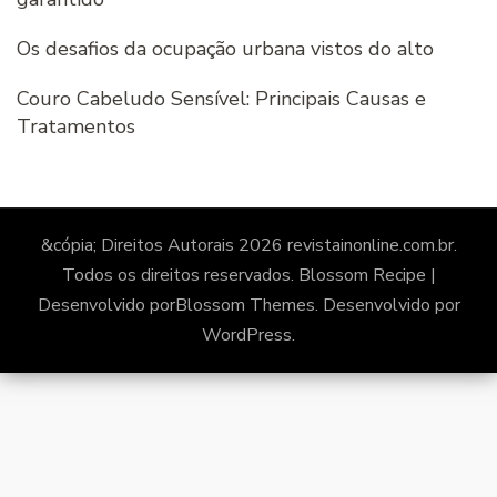
Os desafios da ocupação urbana vistos do alto
Couro Cabeludo Sensível: Principais Causas e
Tratamentos
&cópia; Direitos Autorais 2026
revistainonline.com.br
.
Todos os direitos reservados.
Blossom Recipe |
Desenvolvido por
Blossom Themes
. Desenvolvido por
WordPress
.