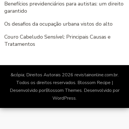
Benefícios previdenciários para autistas: um direito
garantido
Os desafios da ocupação urbana vistos do alto
Couro Cabeludo Sensível: Principais Causas e
Tratamentos
&cópia; Direitos Autorais 2026
revistainonline.com.br
.
Todos os direitos reservados.
Blossom Recipe |
Desenvolvido por
Blossom Themes
. Desenvolvido por
WordPress
.