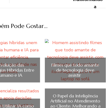
ém Pode Gostar...
Evolução das
Filmes que todo amante
ias Híbridas Entre
de tecnologia deve
umano e IA
assistir
O Papel da Inteligência
Artificial no Atendimento
 Utilizar IA como
ao Cliente: Melhorando a