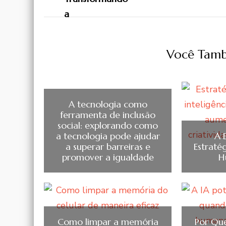
Você Tamb
A tecnologia como
ferramenta de inclusão
social: explorando como
a tecnologia pode ajudar
A 
a superar barreiras e
Estratég
promover a igualdade
H
Como limpar a memória
Por Que