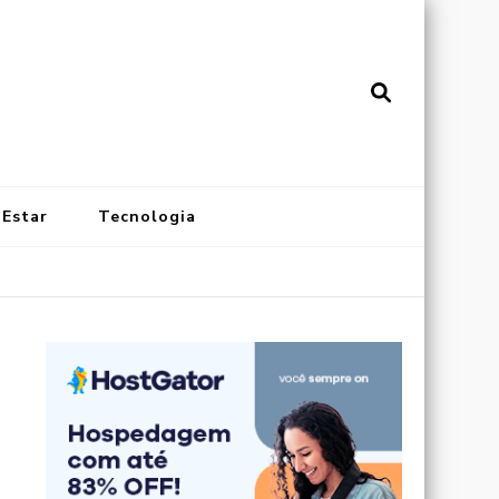
vistainonline.com.br
al de Artigos Incríveis
 Estar
Tecnologia