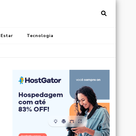
vistainonline.com.br
al de Artigos Incríveis
 Estar
Tecnologia