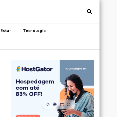
vistainonline.com.br
al de Artigos Incríveis
 Estar
Tecnologia