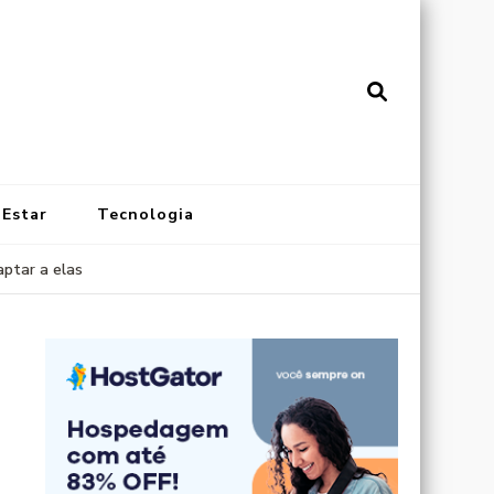
vistainonline.com.br
al de Artigos Incríveis
 Estar
Tecnologia
ptar a elas