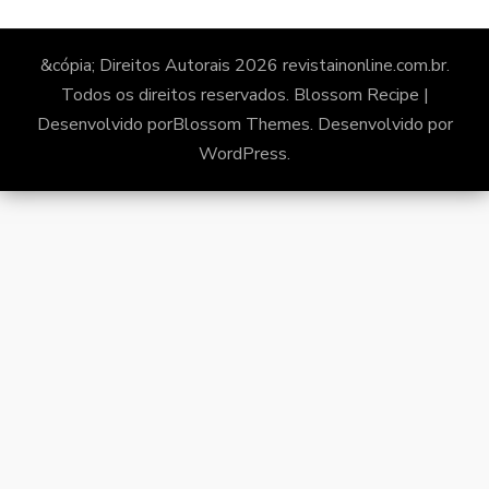
&cópia; Direitos Autorais 2026
revistainonline.com.br
.
Todos os direitos reservados.
Blossom Recipe |
Desenvolvido por
Blossom Themes
. Desenvolvido por
WordPress
.