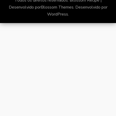
Todos os direitos reservados.
Blossom Recipe |
Desenvolvido por
Blossom Themes
. Desenvolvido por
WordPress
.