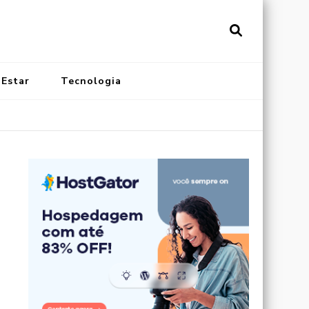
vistainonline.com.br
al de Artigos Incríveis
 Estar
Tecnologia